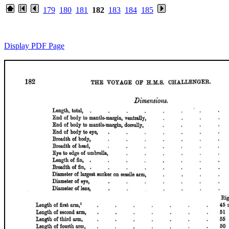
179
180
181
182
183
184
185
Display PDF Page