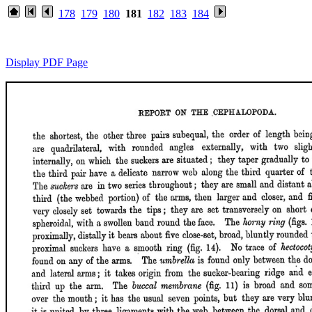
178
179
180
181
182
183
184
Display PDF Page