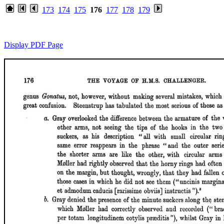
173
174
175
176
177
178
179
Display PDF Page