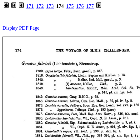
171
172
173
174
175
176
177
Display PDF Page