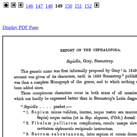
146
147
148
149
150
151
152
Display PDF Page