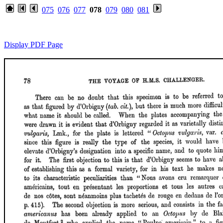
075
076
077
078
079
080
081
Display PDF Page