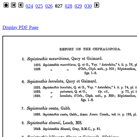
024
025
026
027
028
029
030
Display PDF Page