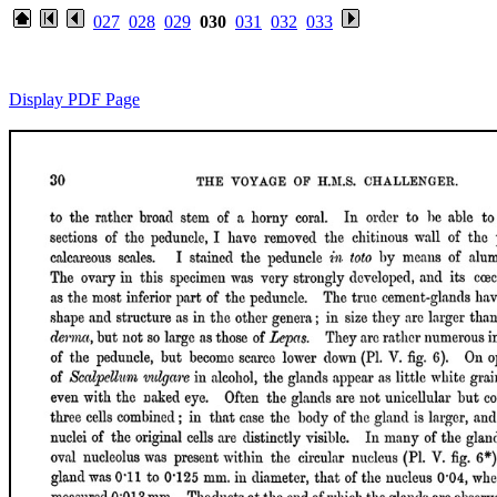
027
028
029
030
031
032
033
Display PDF Page