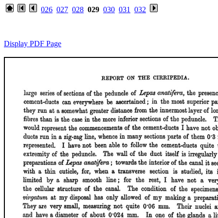
026
027
028
029
030
031
032
Display PDF Page