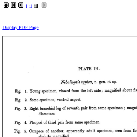
i
ii
iii
Display PDF Page