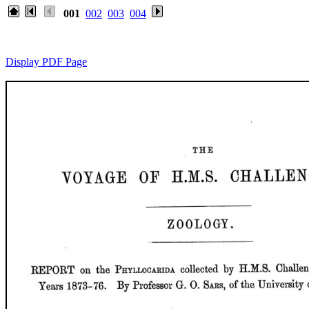
001
002
003
004
Display PDF Page