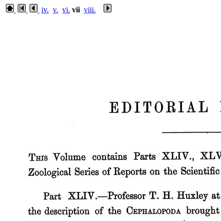
iv.
v.
vi.
vii
viii.