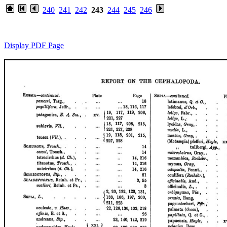
240
241
242
243
244
245
246
Display PDF Page