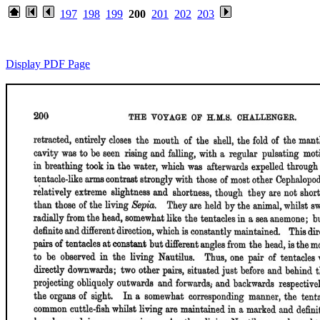
197
198
199
200
201
202
203
Display PDF Page