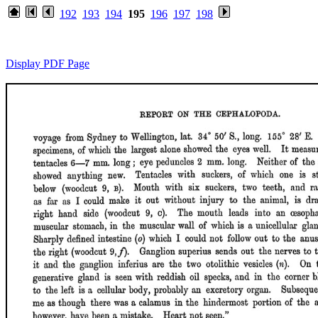
192
193
194
195
196
197
198
Display PDF Page