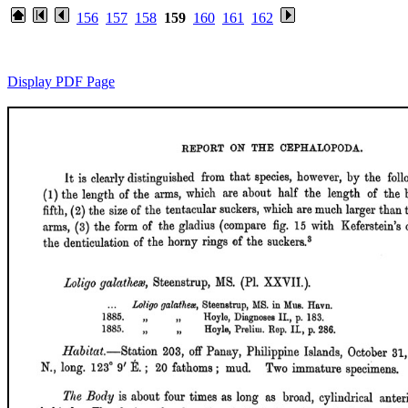
156
157
158
159
160
161
162
Display PDF Page