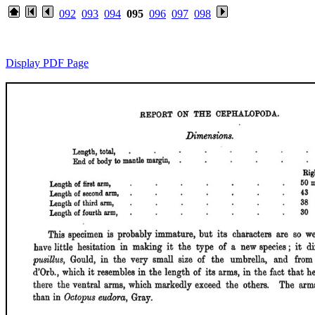
092
093
094
095
096
097
098
Display PDF Page