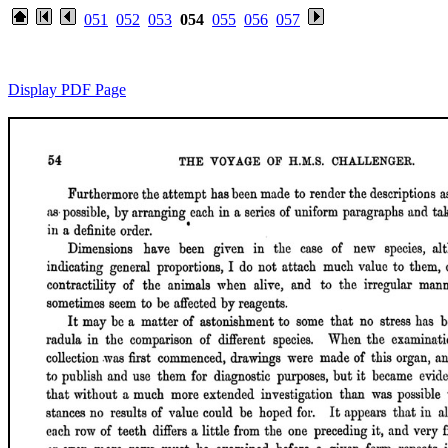
051
052
053
054
055
056
057
Display PDF Page