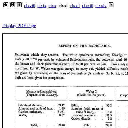
clxviii
clxix
clxx
clxxi
clxxii
clxxiii
clxxiv
Display PDF Page