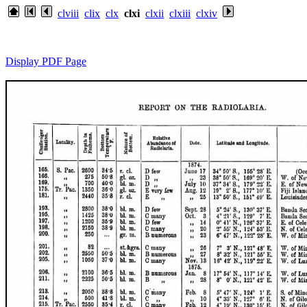
clviii
clix
clx
clxi
clxii
clxiii
clxiv
Display PDF Page