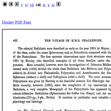
v
vi
vii
viii
ix
x
xi
Display PDF Page