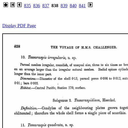
835
836
837
838
839
840
841
Display PDF Page