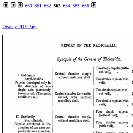
660
661
662
663
664
665
666
Display PDF Page