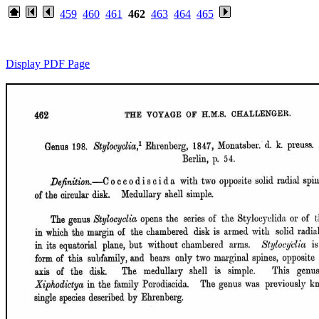
459
460
461
462
463
464
465
Display PDF Page