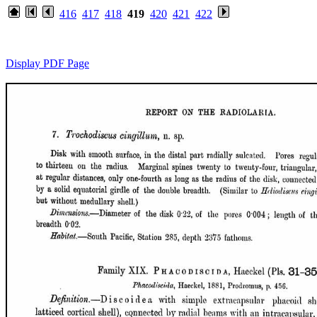
416
417
418
419
420
421
422
Display PDF Page