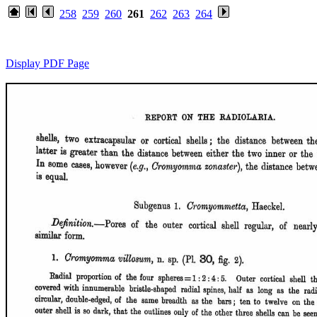
258
259
260
261
262
263
264
Display PDF Page