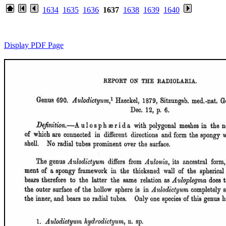
1634
1635
1636
1637
1638
1639
1640
Display PDF Page