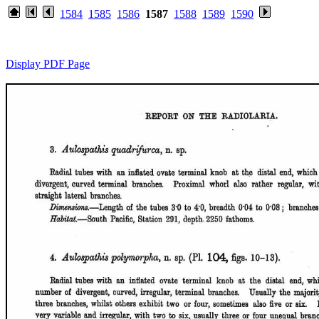
1584
1585
1586
1587
1588
1589
1590
Display PDF Page