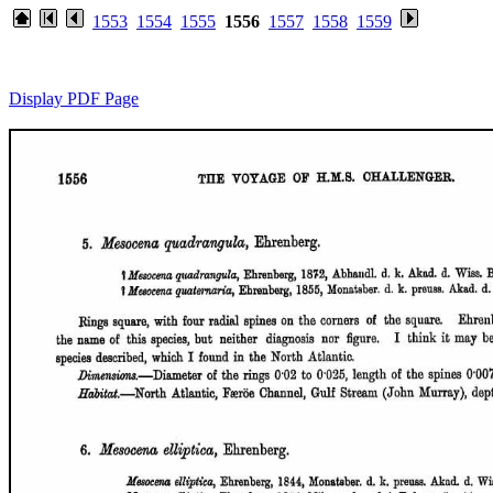
1553
1554
1555
1556
1557
1558
1559
Display PDF Page