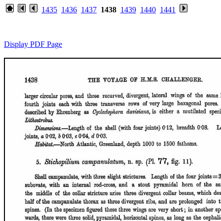
1435
1436
1437
1438
1439
1440
1441
Display PDF Page