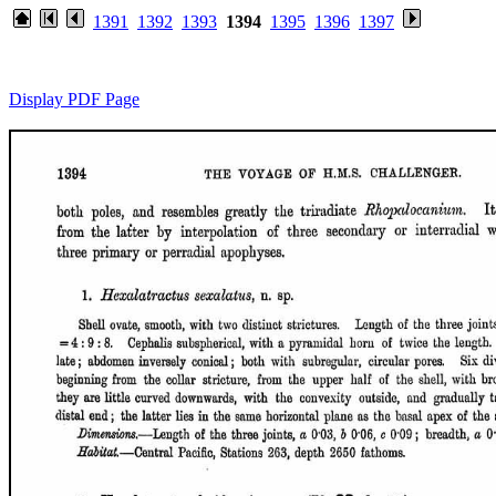
1391
1392
1393
1394
1395
1396
1397
Display PDF Page