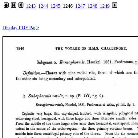
1243
1244
1245
1246
1247
1248
1249
Display PDF Page