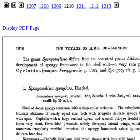
1207
1208
1209
1210
1211
1212
1213
Display PDF Page