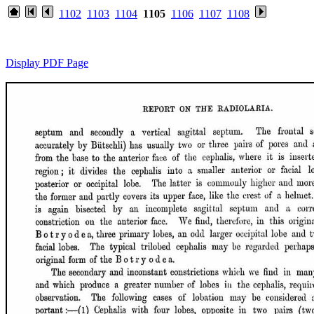
1102
1103
1104
1105
1106
1107
1108
Display PDF Page