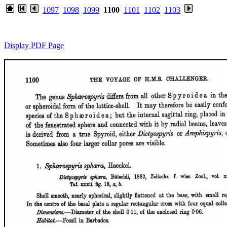
1097
1098
1099
1100
1101
1102
1103
Display PDF Page