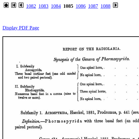
1082
1083
1084
1085
1086
1087
1088
Display PDF Page