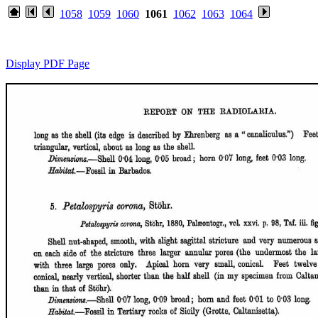
1058
1059
1060
1061
1062
1063
1064
Display PDF Page