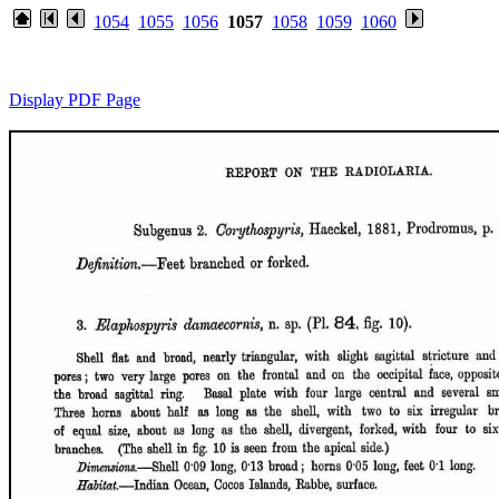
1054
1055
1056
1057
1058
1059
1060
Display PDF Page