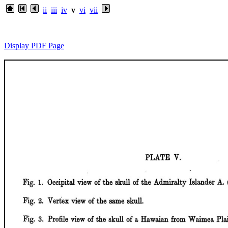
ii
iii
iv
v
vi
vii
Display PDF Page