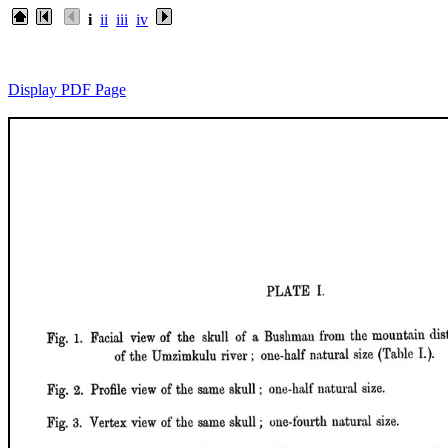
i
ii
iii
iv
Display PDF Page