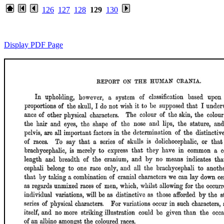
126
127
128
129
130
Display PDF Page