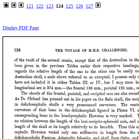
121
122
123
124
125
126
127
Display PDF Page