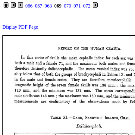
066
067
068
069
070
071
072
Display PDF Page