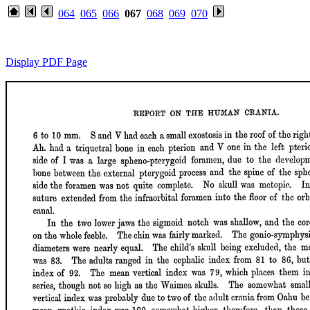
064
065
066
067
068
069
070
Display PDF Page