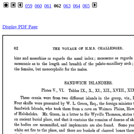
059
060
061
062
063
064
065
Display PDF Page