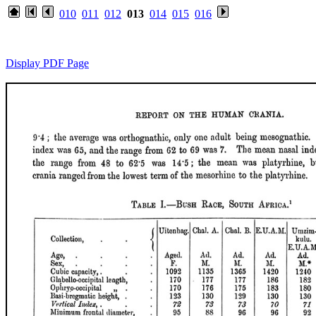
010
011
012
013
014
015
016
Display PDF Page