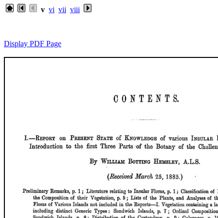
v
vi
vii
viii
Display PDF Page