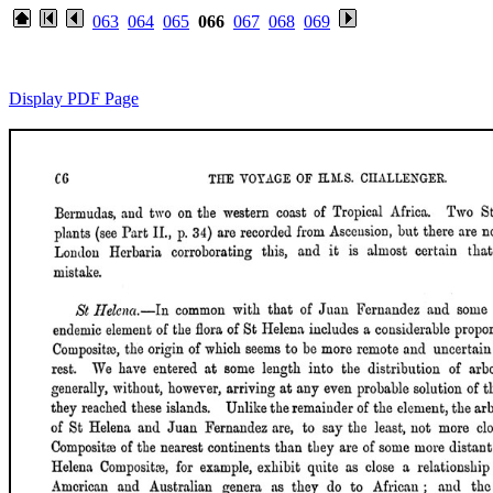
063
064
065
066
067
068
069
Display PDF Page