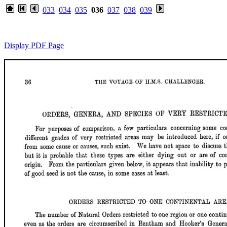
033
034
035
036
037
038
039
Display PDF Page