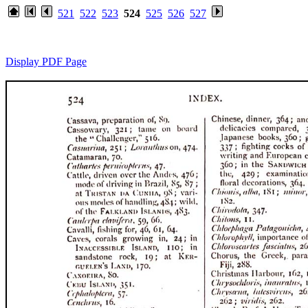
521
522
523
524
525
526
527
Display PDF Page